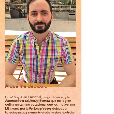
Juan Cristóbal
didier
Psicología Vocacional y
Psicoterapia
sobre mí
A qué me dedico...
Hola! Soy
Juan Cristóbal
, tengo 39 años, y te
Acompaño a adultos y jóvenes que no logran
quiero contar un poco sobre mí.
definir un camino vocacional que los motive
, por
lo que están frustrados académica o
Mi interés por la Psicología surgió desde el
laboralmente, y se sienten estancados. Suelen
col
egio, ya que siempre fui bueno para conectar