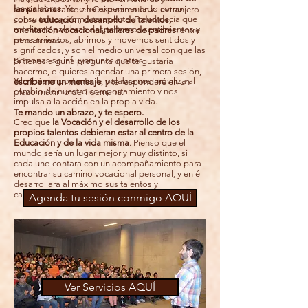
las palabras
. Yo lo he experimentado como
seminarios tanto en Chile como en el extranjero
consultante y como terapeuta. Freud decía que
sobre
educación, desarrollo de talentos,
mediante palabras despertamos sentimientos y
orientación vocacional, talleres de padres
, entre
pensamientos, abrimos y movemos sentidos y
otros temas.
significados, y son el medio universal con que las
personas se influyen unas a otras.
Si tienes alguna pregunta que te gustaría
hacerme, o quieres agendar una primera sesión,
Y lo más importante, la palabra nos moviliza al
escríbeme un mensaje
, y te responderé en un
cambio de nuestro comportamiento y nos
plazo máximo de 1 semana.
impulsa a la acción en la propia vida.
Te mando un abrazo, y te espero.
Creo que
la Vocación y el desarrollo de los
propios talentos debieran estar al centro de la
Educación y de la vida misma
. Pienso que el
mundo sería un lugar mejor y muy distinto, si
cada uno contara con un acompañamiento para
encontrar su camino vocacional personal, y en él
desarrollara al máximo sus talentos y
capacidades.
Agenda tu sesión conmigo AQUÍ
Ver Servicios AQUÍ