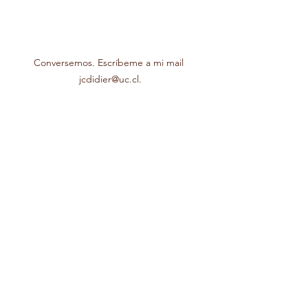
Conversemos. Escríbeme a mi mail 
jcdidier@uc.cl.
#educación
#psicólogo
#psicología
#psicoterapia
#vocación
#propósito
#sentido
#habilidades
#intereses
#conocimientos
#pasión
#orientaciónvocacional
#acompañamientovocacional
   